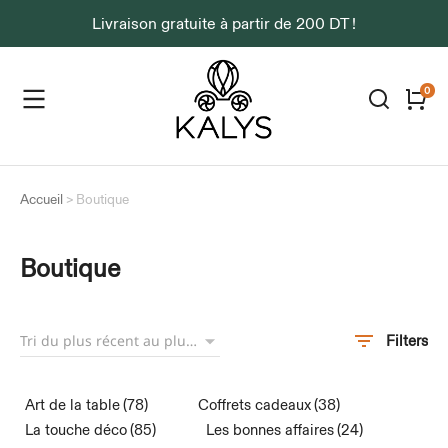
Livraison gratuite à partir de 200 DT !
Accueil
>
Boutique
Boutique
Filters
Art de la table
(78)
Coffrets cadeaux
(38)
La touche déco
(85)
Les bonnes affaires
(24)