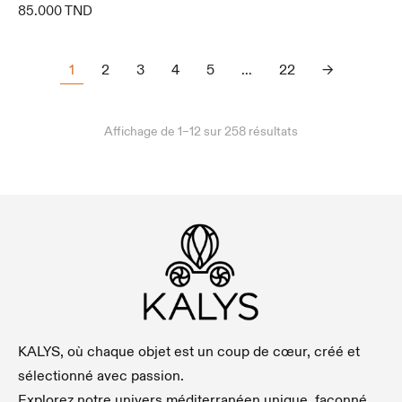
85.000
TND
1
2
3
4
5
…
22
→
Affichage de 1–12 sur 258 résultats
KALYS, où chaque objet est un coup de cœur, créé et
sélectionné avec passion.
Explorez notre univers méditerranéen unique, façonné