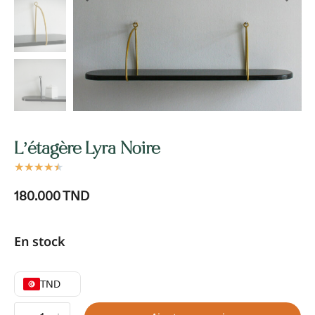
L’étagère Lyra Noire
★
★
★
★
★
180.000
TND
En stock
TND