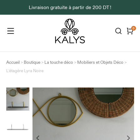
Livraison gratuite à partir de 200 DT !
Accueil
>
Boutique
>
La touche déco
>
Mobiliers et Objets Déco
>
L’étagère Lyra Noire