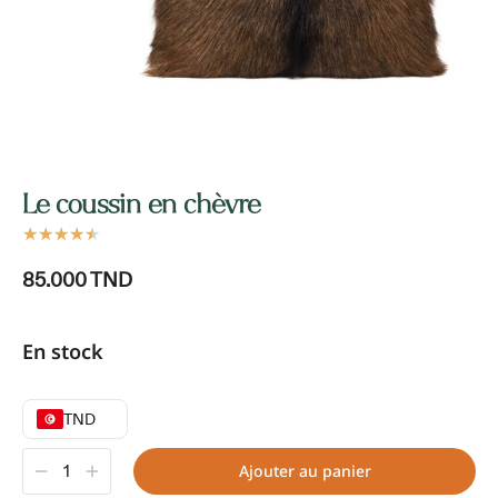
Le coussin en chèvre
★
★
★
★
★
85.000
TND
En stock
TND
Ajouter au panier