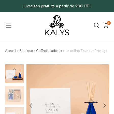
Livraison gratuite à partir de 200 DT !
Accueil
>
Boutique
>
Coffrets cadeaux
>
Le coffret Zouhour Prestige