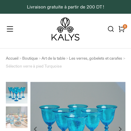
Livraison gratuite à partir de 200 DT !
Accueil
>
Boutique
>
Art de la table
>
Les verres, gobelets et carafes
>
Sélection verre à pied Turquoise