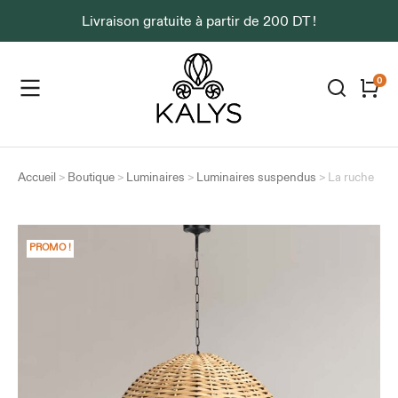
Livraison gratuite à partir de 200 DT !
Accueil
>
Boutique
>
Luminaires
>
Luminaires suspendus
>
La ruche
PROMO !