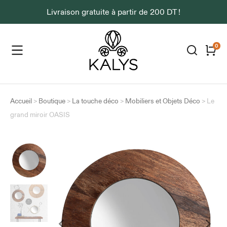
Livraison gratuite à partir de 200 DT !
Accueil
>
Boutique
>
La touche déco
>
Mobiliers et Objets Déco
>
Le
grand miroir OASIS