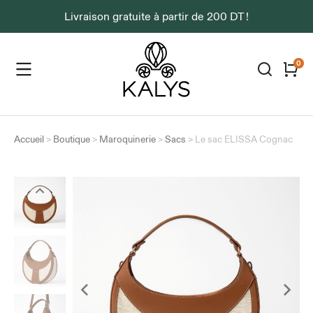
Livraison gratuite à partir de 200 DT !
Accueil
>
Boutique
>
Maroquinerie
>
Sacs
>
Le sac ELISSA Cognac