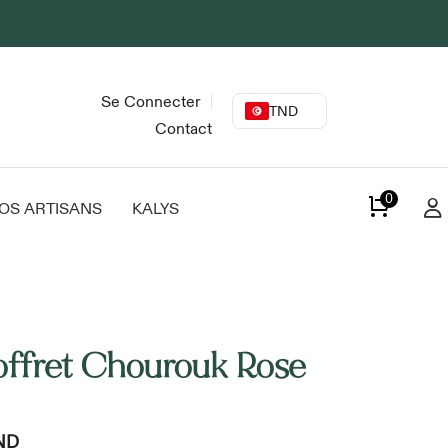
Se Connecter
TND
Contact
0
OS ARTISANS
KALYS
offret Chourouk Rose
ND