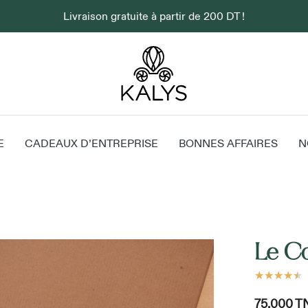
Livraison gratuite à partir de 200 DT !
E
CADEAUX D’ENTREPRISE
BONNES AFFAIRES
N
Le C
★
★
★
★
★
75.000
T