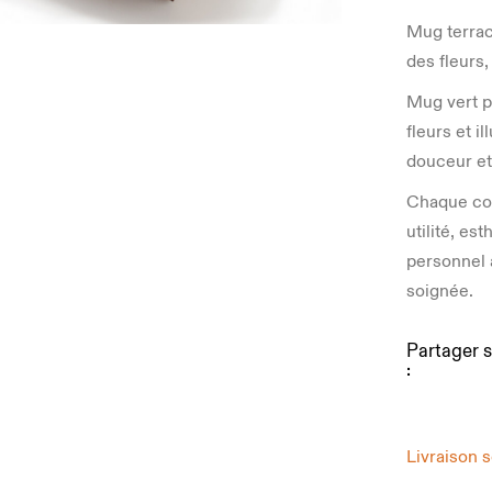
Mug terraco
des fleurs,
Mug vert p
fleurs et i
douceur et
Chaque coff
utilité, e
personnel 
soignée.
Partager s
:
Livraison 