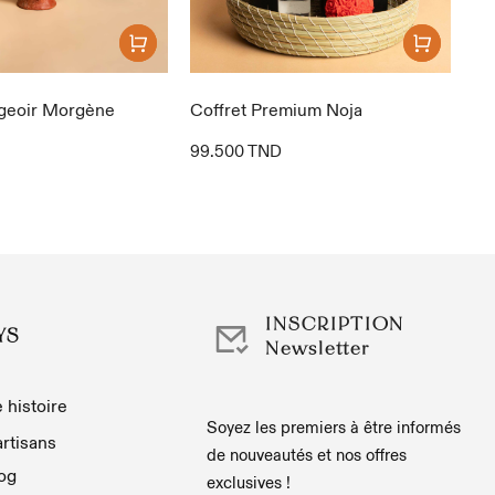
ugeoir Morgène
Coffret Premium Noja
Co
99.500
TND
63
INSCRIPTION
YS
Newsletter
 histoire
Soyez les premiers à être informés
rtisans
de nouveautés et nos offres
og
exclusives !