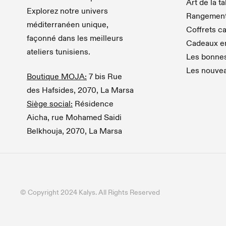
Art de la t
Explorez notre univers
Rangemen
méditerranéen unique,
Coffrets c
façonné dans les meilleurs
Cadeaux en
ateliers tunisiens.
Les bonnes
Les nouve
Boutique MOJA:
7 bis Rue
des Hafsides, 2070, La Marsa
Siège social:
Résidence
Aicha, rue Mohamed Saidi
Belkhouja, 2070, La Marsa
© Copyright 2024 Kalys. All Rights Reserved