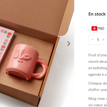
En stock
TND
Fruit d’une
réunit deux
et esthéti
agenda à c
Chaque duo
d’offrir un
Mug rose « 
un cœur au 