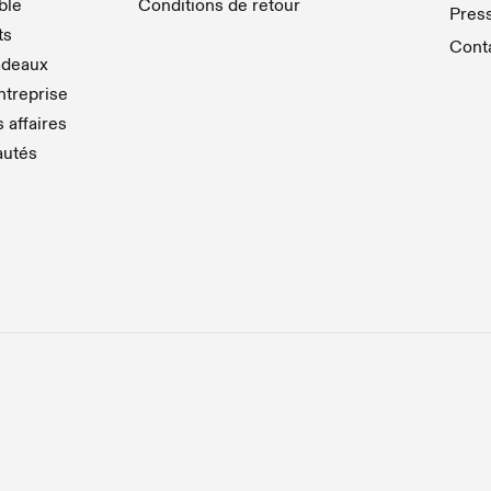
able
Conditions de retour
Pres
ts
Cont
adeaux
treprise
 affaires
autés