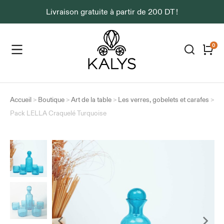
Livraison gratuite à partir de 200 DT !
Accueil
>
Boutique
>
Art de la table
>
Les verres, gobelets et carafes
>
Pack LELLA Craquelé Turquoise