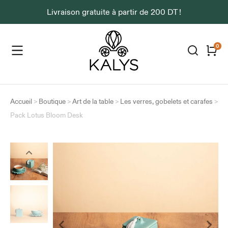
Livraison gratuite à partir de 200 DT !
Accueil
>
Boutique
>
Art de la table
>
Les verres, gobelets et carafes
>
Pack Lotus Bloom Desk