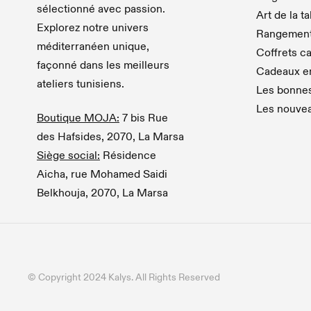
sélectionné avec passion.
Art de la t
Explorez notre univers
Rangemen
méditerranéen unique,
Coffrets c
façonné dans les meilleurs
Cadeaux en
ateliers tunisiens.
Les bonnes
Les nouve
Boutique MOJA:
7 bis Rue
des Hafsides, 2070, La Marsa
Siège social:
Résidence
Aicha, rue Mohamed Saidi
Belkhouja, 2070, La Marsa
© Copyright 2024 Kalys. All Rights Reserved