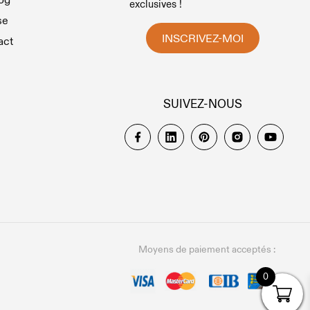
exclusives !
se
INSCRIVEZ-MOI
act
SUIVEZ-NOUS
Moyens de paiement acceptés :
0