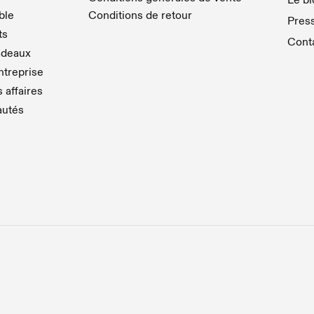
able
Conditions de retour
Pres
ts
Cont
adeaux
treprise
 affaires
autés