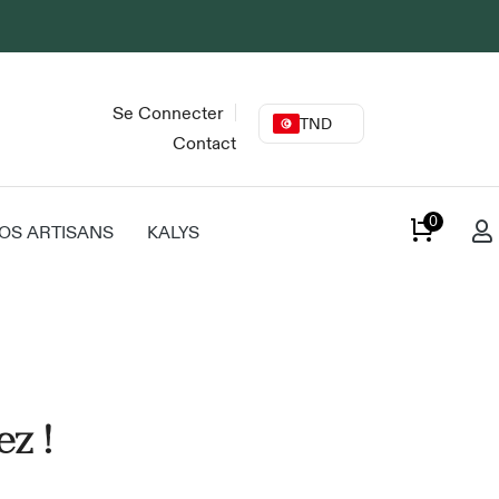
Se Connecter
TND
Contact
0
OS ARTISANS
KALYS
ez !