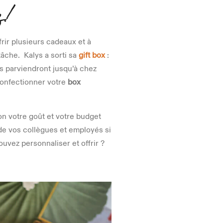
z !
frir plusieurs cadeaux et à
tâche. Kalys a sorti sa
gift box
:
us parviendront jusqu’à chez
confectionner votre
box
lon votre goût et votre budget
de vos collègues et employés si
uvez personnaliser et offrir ?