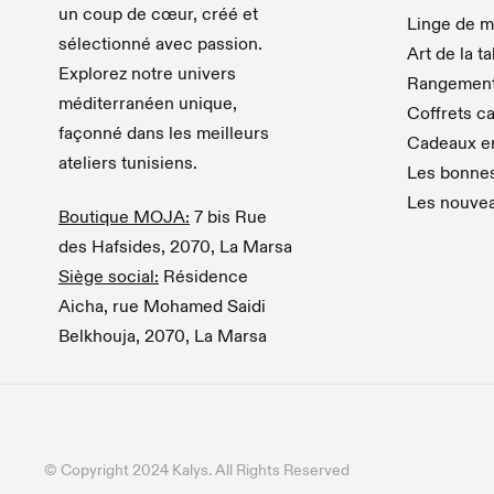
un coup de cœur, créé et
Linge de m
sélectionné avec passion.
Art de la t
Explorez notre univers
Rangemen
méditerranéen unique,
Coffrets c
façonné dans les meilleurs
Cadeaux en
ateliers tunisiens.
Les bonnes
Les nouve
Boutique MOJA:
7 bis Rue
des Hafsides, 2070, La Marsa
Siège social:
Résidence
Aicha, rue Mohamed Saidi
Belkhouja, 2070, La Marsa
© Copyright 2024 Kalys. All Rights Reserved