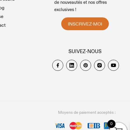
de nouveautés et nos offres
og
exclusives !
se
INSCRIVEZ-MOI
act
SUIVEZ-NOUS
Moyens de paiement acceptés :
0