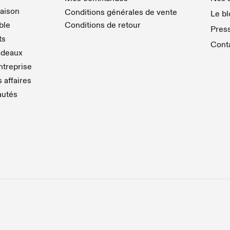
aison
Conditions générales de vente
Le bl
able
Conditions de retour
Pres
ts
Cont
adeaux
treprise
 affaires
autés