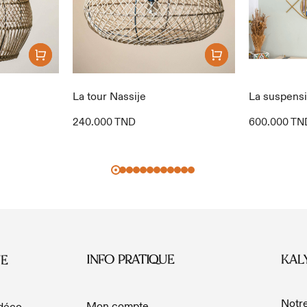
La tour Nassije
La suspens
240.000
TND
600.000
TN
INFO PRATIQUE
KAL
E
Notre
Mon compte
 déco