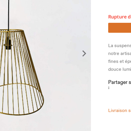
Rupture d
La suspens
notre artis
fines et é
douce lumi
Partager s
:
Livraison 