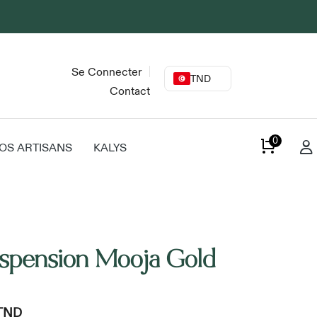
Se Connecter
TND
Contact
0
OS ARTISANS
KALYS
uspension Mooja Gold
TND