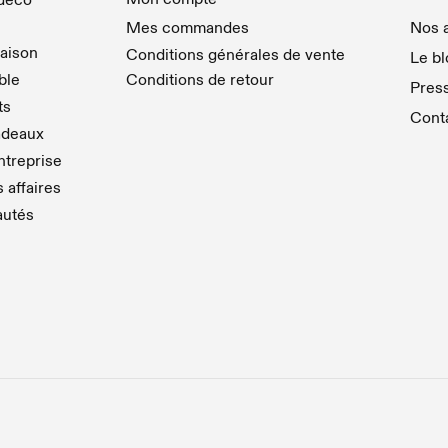
Mes commandes
Nos a
aison
Conditions générales de vente
Le bl
able
Conditions de retour
Pres
ts
Cont
adeaux
treprise
 affaires
autés