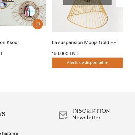
ion Ksour
La suspension Mooja Gold PF
La
D
160.000
TND
16
Alerte de disponibilité
INSCRIPTION
YS
Newsletter
 histoire