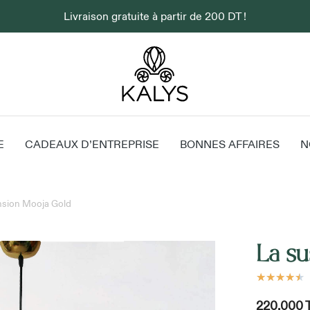
Livraison gratuite à partir de 200 DT !
E
CADEAUX D’ENTREPRISE
BONNES AFFAIRES
N
nsion Mooja Gold
La s
★
★
★
★
★
220.000